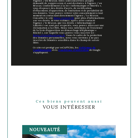
l'Agence / du Réseau. Elles sont conservées jusqu'à
demande de suppression et sont destinées à l'Agence / au
Réseau. Conformément à la loi « informatique et libertés »,
vous disposez des droits d’accès, de rectification,
d’effacement, d’opposition, de limitation et de portabilité de
vos données. Vous pouvez retirer votre consentement à tout
moment en contactant directement l’Agence / Le Réseau.
Consultez le site
https://cnil.fr/fr
pour plus d’informations
sur vos droits. Si vous estimez, après avoir contacté
l'Agence / le Réseau, que vos droits « Informatique et
Libertés » ne sont pas respectés, vous pouvez adresser une
réclamation à la CNIL. Nous vous informons de l’existence
de la liste d'opposition au démarchage téléphonique «
Bloctel », sur laquelle vous pouvez vous inscrire ici :
https://www.bloctel.gouv.fr
. Dans le cadre de la protection
des Données personnelles, nous vous invitons à ne pas
inscrire de Données sensibles dans le champ de saisie
libre.
Ce site est protégé par reCAPTCHA, les
Politiques de
Confidentialité
et es
Conditions d'utilisation
de Google
s'appliquent.
Ces biens peuvent aussi
VOUS INTÉRESSER
NOUVEAUTÉ