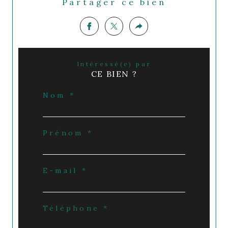
Partager ce bien
Intéressé(e) par
CE BIEN ?
Nom *
Prénom *
E-mail *
Téléphone *