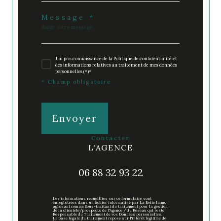
Message *
J'ai pris connaissance de la Politique de confidentialité et
des informations relatives au traitement de mes données
personnelles (*)*
* Champ obligatoire
Envoyer
contacter
L'AGENCE
06 88 32 93 22
Les informations recueillies sur ce formulaire sont
enregistrées dans un fichier informatisé par La Boite Immo
agissant comme Sous-traitant du traitement pour la gestion
de la clientèle/prospects de l'Agence / du Réseau qui reste
Responsable du Traitement de vos Données personnelles.
La base légale du traitement repose sur l'intérêt légitime de