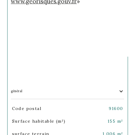
www.georisques.gouv.fr
»
général
TRAD_SIROCCO_Caracteristique
Valeurs
Code postal
91600
Surface habitable (m²)
155 m²
surface terrain
1 006 m²