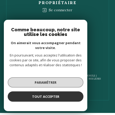
PROPRIÉTAIRE
Se connecter
Nous
ADHÉRONS
Comme beaucoup, notre site
utilise les cookies
On aimerait vous accompagner pendant
votre visite.
En poursuivant, vous acceptez l'utilisation des
cookies par ce site, afin de vous proposer des
contenus adaptés et réaliser des statistiques !
© 2026 | TOUS DROITS RÉSERVÉS | TRADUCTION POWERED BY GOOGLE |
NOS HONORAIRES
PLAN DU SITE
MENTIONS LÉGALES
ADMIN
NOS LIENS
PARAMÉTRER
POLITIQUE RGPD
COOKIES
TOUT ACCEPTER