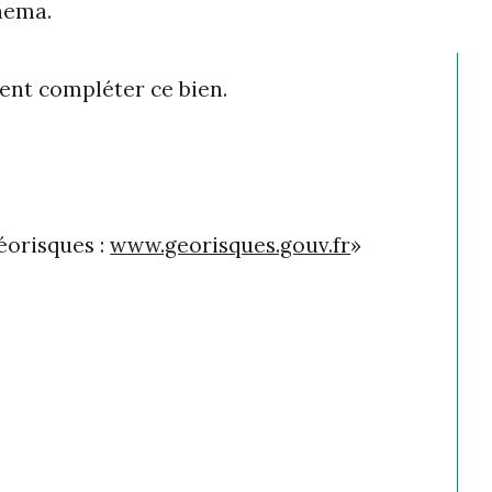
inema.
ent compléter ce bien.
éorisques : 
www.georisques.gouv.fr
»