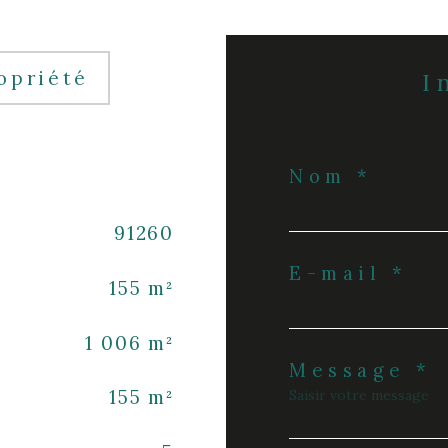
opriété
Nom *
91260
E-mail *
155 m²
1 006 m²
Message *
155 m²