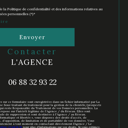
e la Politique de confidentialité et des informations relatives au
ées personnelles (*)*
ire
Envoyer
contacter
L'AGENCE
06 88 32 93 22
es sur ce formulaire sont enregistrées dans un fichier informatisé par La
 Sous-traitant du traitement pour la gestion de la clientèle/prospects
qui reste Responsable du Traitement de vos Données personnelles. La
repose sur l'intérêt légitime de l'Agence / du Réseau. Elles sont
de de suppression et sont destinées à l'Agence / au Réseau.
formatique et libertés », vous disposez des droits d’accès, de
t, d’opposition, de limitation et de portabilité de vos données. Vous
sentement à tout moment en contactant directement l’Agence / Le
https://cnil.fr/fr
pour plus d’informations sur vos droits. Si vous estimez,