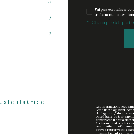
5
J'ai pris connaissance d
traitement de mes donn
7
* Champ obligato
2
Calculatrice
Les informations recueilli
Boite Immo agissant comme
de l'Agence / du Réseau 
base légale du traitement 
conservées jusqu'à deman
Conformément à la loi « in
rectification, d’effacemen
pouvez retirer votre con
Réseau. Consultez le site