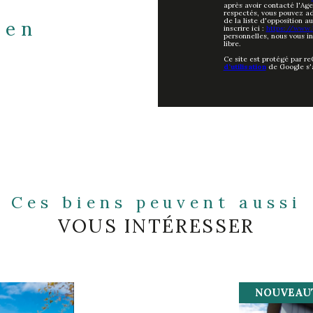
après avoir contacté l'Age
respectés, vous pouvez ad
de la liste d'opposition 
ien
inscrire ici :
https://www.b
personnelles, nous vous i
libre.
Ce site est protégé par r
d'utilisation
de Google s'
Ces biens peuvent aussi
VOUS INTÉRESSER
NOUVEAU