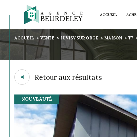
ACCUEIL
ACHE
NOS AVIS CLIENTS
ACCUEIL
VENTE
JUVISY SUR ORGE
MAISON
T7
Acheter
Est
1
TYPE DE BIEN
de l'ancien
Retour aux résultats
Maison
91260 - Juvisy-sur-
NOUVEAUTÉ