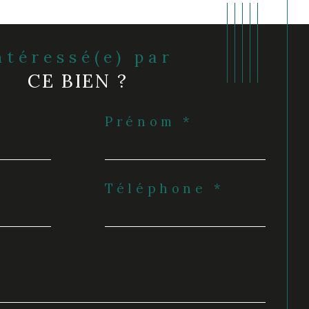
Intéressé(e) par
CE BIEN ?
Prénom *
Téléphone *