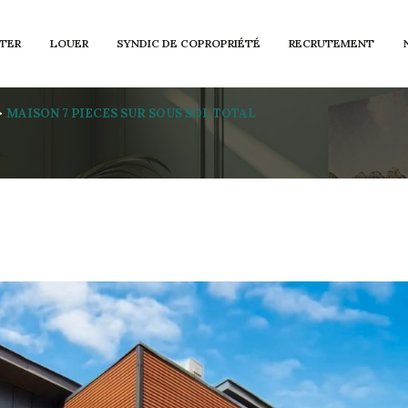
TER
LOUER
SYNDIC DE COPROPRIÉTÉ
RECRUTEMENT
Voir les
1
annonces
MAISON 7 PIECES SUR SOUS SOL TOTAL
imer
1
LOCALISATION
BUDGET
Orge
7 Pièces