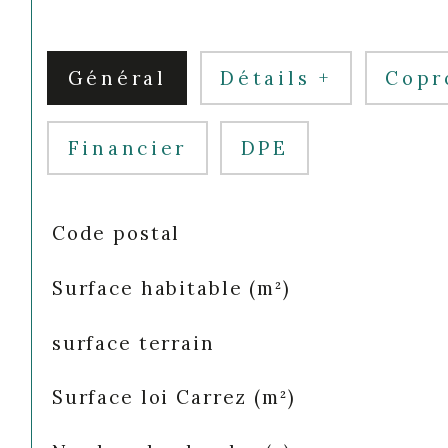
Général
Détails +
Copr
Financier
DPE
TRAD_SIROCCO_Caracteristique
Valeurs
Code postal
Surface habitable (m²)
surface terrain
Surface loi Carrez (m²)