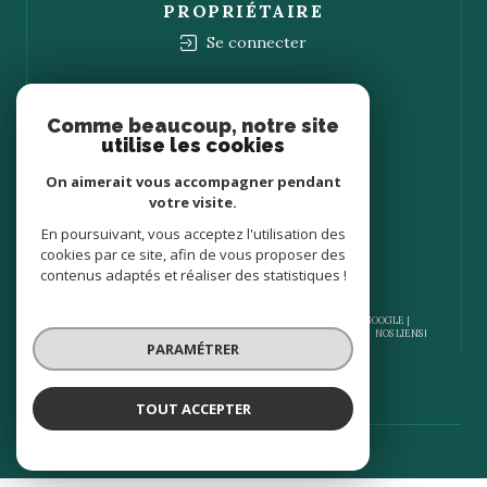
PROPRIÉTAIRE
Se connecter
Nous
ADHÉRONS
Comme beaucoup, notre site
utilise les cookies
On aimerait vous accompagner pendant
votre visite.
En poursuivant, vous acceptez l'utilisation des
cookies par ce site, afin de vous proposer des
contenus adaptés et réaliser des statistiques !
© 2026 | TOUS DROITS RÉSERVÉS | TRADUCTION POWERED BY GOOGLE |
NOS HONORAIRES
PLAN DU SITE
MENTIONS LÉGALES
ADMIN
NOS LIENS
PARAMÉTRER
POLITIQUE RGPD
COOKIES
TOUT ACCEPTER