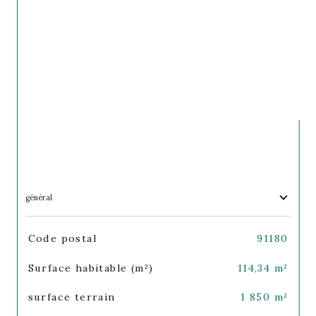
général
TRAD_SIROCCO_Caracteristique
Valeurs
Code postal
91180
Surface habitable (m²)
114,34 m²
surface terrain
1 850 m²