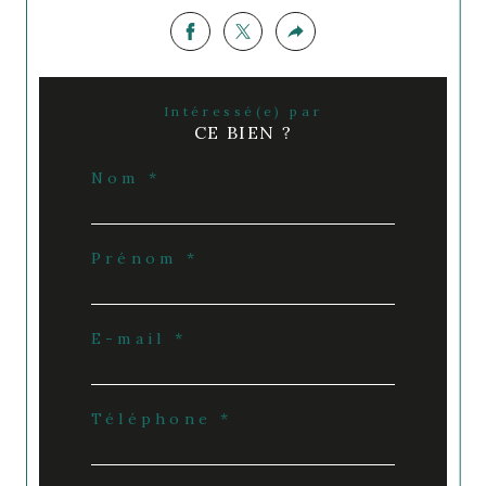
Intéressé(e) par
CE BIEN ?
Nom *
Prénom *
E-mail *
Téléphone *