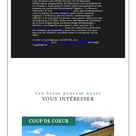
vous disposez des droits d’accès, de rectification,
d’effacement, d’opposition, de limitation et de portabilité de
vos données. Vous pouvez retirer votre consentement à tout
moment en contactant directement l’Agence / Le Réseau.
Consultez le site
https://cnil.fr/fr
pour plus d’informations
sur vos droits. Si vous estimez, après avoir contacté
l'Agence / le Réseau, que vos droits « Informatique et
Libertés » ne sont pas respectés, vous pouvez adresser une
réclamation à la CNIL. Nous vous informons de l’existence
de la liste d'opposition au démarchage téléphonique «
Bloctel », sur laquelle vous pouvez vous inscrire ici :
https://www.bloctel.gouv.fr
. Dans le cadre de la protection
des Données personnelles, nous vous invitons à ne pas
inscrire de Données sensibles dans le champ de saisie
libre.
Ce site est protégé par reCAPTCHA, les
Politiques de
Confidentialité
et es
Conditions d'utilisation
de Google
s'appliquent.
Ces biens peuvent aussi
VOUS INTÉRESSER
COUP DE COEUR