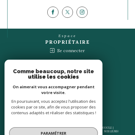
Espace
PROPRIÉTAIRE
Se connecter
Nous
ADHÉRONS
Comme beaucoup, notre site
utilise les cookies
On aimerait vous accompagner pendant
votre visite.
En poursuivant, vous acceptez l'utilisation des
cookies par ce site, afin de vous proposer des
contenus adaptés et réaliser des statistiques !
© 2026 | TOUS DROITS RÉSERVÉS | TRADUCTION POWERED BY GOOGLE |
NOS HONORAIRES
PLAN DU SITE
MENTIONS LÉGALES
ADMIN
NOS LIENS
PARAMÉTRER
POLITIQUE RGPD
COOKIES