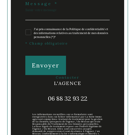
Message *
J'ai pris connaissance de la Politique de confidentialité et
des informations relatives au traitement de mes données
personnelles (*)*
* Champ obligatoire
Envoyer
contacter
L'AGENCE
06 88 32 93 22
Les informations recueillies sur ce formulaire sont
enregistrées dans un fichier informatisé par La Boite Immo
agissant comme Sous-traitant du traitement pour la gestion
de la clientèle/prospects de l'Agence / du Réseau qui reste
Responsable du Traitement de vos Données personnelles.
La base légale du traitement repose sur l'intérêt légitime de
l'Agence / du Réseau. Elles sont conservées jusqu'à
demande de suppression et sont destinées à l'Agence / au
Réseau. Conformément à la loi « informatique et libertés »,