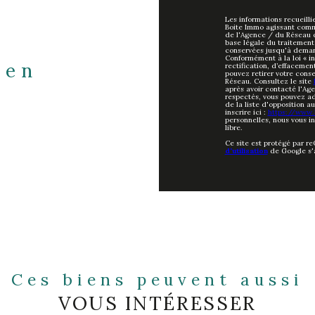
Les informations recueilli
Boite Immo agissant comme
de l'Agence / du Réseau 
base légale du traitement 
conservées jusqu'à deman
Conformément à la loi « in
ien
rectification, d’effacemen
pouvez retirer votre con
Réseau. Consultez le site
après avoir contacté l'Age
respectés, vous pouvez ad
de la liste d'opposition 
inscrire ici :
https://www.b
personnelles, nous vous i
libre.
Ce site est protégé par r
d'utilisation
de Google s'
Ces biens peuvent aussi
VOUS INTÉRESSER