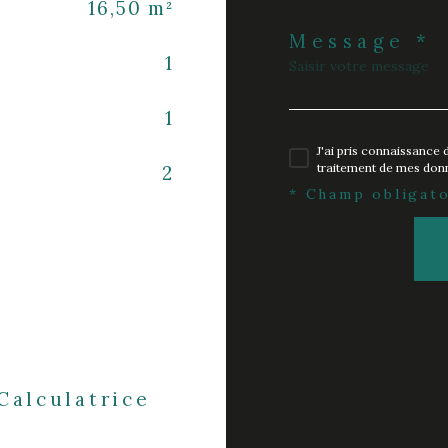
16,50 m²
Message *
1
1
J'ai pris connaissance d
traitement de mes donn
2
* Champ obligato
Calculatrice