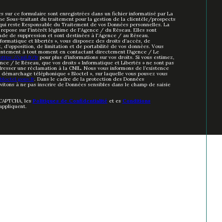
es sur ce formulaire sont enregistrées dans un fichier informatisé par La
 Sous-traitant du traitement pour la gestion de la clientèle/prospects
qui reste Responsable du Traitement de vos Données personnelles. La
repose sur l'intérêt légitime de l'Agence / du Réseau. Elles sont
de de suppression et sont destinées à l'Agence / au Réseau.
formatique et libertés », vous disposez des droits d’accès, de
t, d’opposition, de limitation et de portabilité de vos données. Vous
sentement à tout moment en contactant directement l’Agence / Le
https://cnil.fr/fr
pour plus d’informations sur vos droits. Si vous estimez,
nce / le Réseau, que vos droits « Informatique et Libertés » ne sont pas
resser une réclamation à la CNIL. Nous vous informons de l’existence
au démarchage téléphonique « Bloctel », sur laquelle vous pouvez vous
loctel.gouv.fr
. Dans le cadre de la protection des Données
nvitons à ne pas inscrire de Données sensibles dans le champ de saisie
eCAPTCHA, les
Politiques de Confidentialité
et es
Conditions
appliquent.