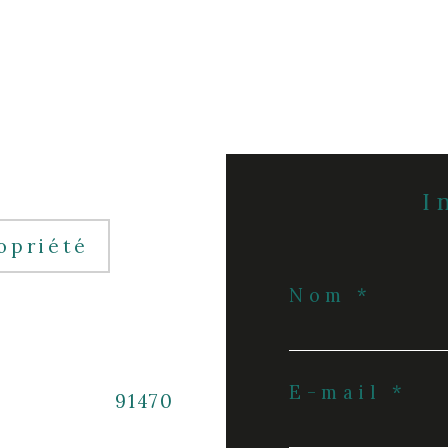
opriété
Nom *
E-mail *
91470