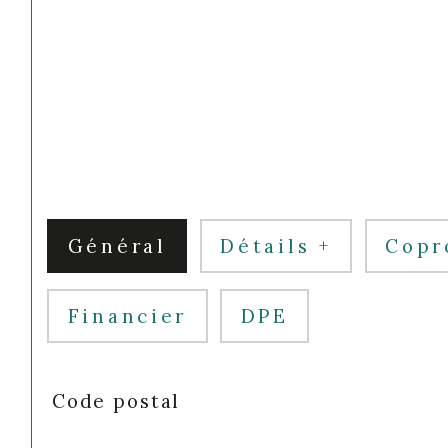
Général
Détails +
Copr
Financier
DPE
TRAD_SIROCCO_Caracteristique
Valeurs
Code postal