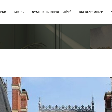
TER
LOUER
SYNDIC DE COPROPRIÉTÉ
RECRUTEMENT
Voir les
2
annonces
imer
1
LOCALISATION
BUDGET