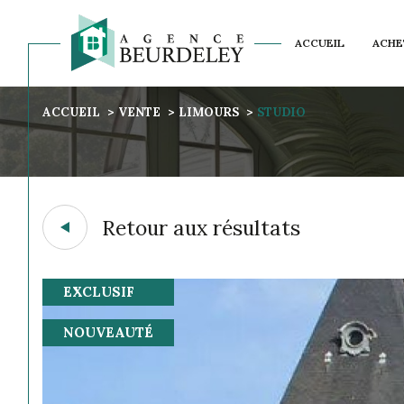
ACCUEIL
ACHE
NOS AVIS CLIENTS
ACCUEIL
VENTE
LIMOURS
STUDIO
Acheter
Est
1
TYPE DE BIEN
de l'ancien
Retour aux résultats
Studio
91470 - Limours
EXCLUSIF
NOUVEAUTÉ