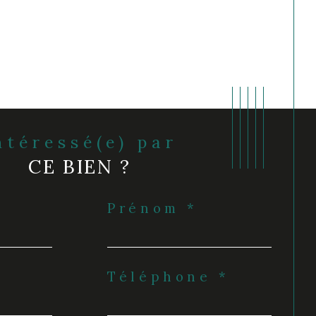
Intéressé(e) par
CE BIEN ?
Prénom *
Téléphone *