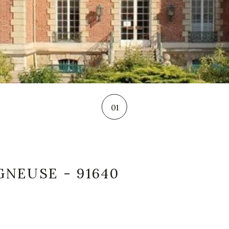
01
GNEUSE - 91640