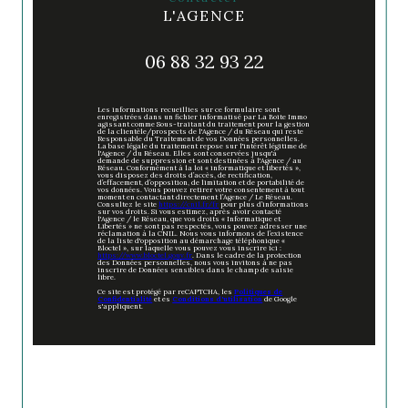
L'AGENCE
06 88 32 93 22
Les informations recueillies sur ce formulaire sont
enregistrées dans un fichier informatisé par La Boite Immo
agissant comme Sous-traitant du traitement pour la gestion
de la clientèle/prospects de l'Agence / du Réseau qui reste
Responsable du Traitement de vos Données personnelles.
La base légale du traitement repose sur l'intérêt légitime de
l'Agence / du Réseau. Elles sont conservées jusqu'à
demande de suppression et sont destinées à l'Agence / au
Réseau. Conformément à la loi « informatique et libertés »,
vous disposez des droits d’accès, de rectification,
d’effacement, d’opposition, de limitation et de portabilité de
vos données. Vous pouvez retirer votre consentement à tout
moment en contactant directement l’Agence / Le Réseau.
Consultez le site
https://cnil.fr/fr
pour plus d’informations
sur vos droits. Si vous estimez, après avoir contacté
l'Agence / le Réseau, que vos droits « Informatique et
Libertés » ne sont pas respectés, vous pouvez adresser une
réclamation à la CNIL. Nous vous informons de l’existence
de la liste d'opposition au démarchage téléphonique «
Bloctel », sur laquelle vous pouvez vous inscrire ici :
https://www.bloctel.gouv.fr
. Dans le cadre de la protection
des Données personnelles, nous vous invitons à ne pas
inscrire de Données sensibles dans le champ de saisie
libre.
Ce site est protégé par reCAPTCHA, les
Politiques de
Confidentialité
et es
Conditions d'utilisation
de Google
s'appliquent.