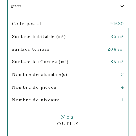
général
TRAD_SIROCCO_Caracteristique
Valeurs
Code postal
91630
Surface habitable (m²)
85 m²
surface terrain
204 m²
Surface loi Carrez (m²)
85 m²
Nombre de chambre(s)
3
Nombre de pièces
4
Nombre de niveaux
1
Nos
OUTILS