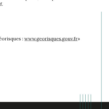
f.
éorisques : 
www.georisques.gouv.fr
»