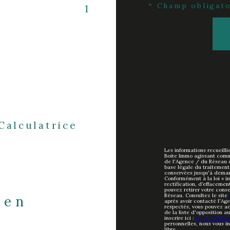
* Champ obligato
1
Calculatrice
Les informations recueilli
Boite Immo agissant comme
de l'Agence / du Réseau 
base légale du traitement 
conservées jusqu'à deman
Conformément à la loi « in
rectification, d’effacemen
pouvez retirer votre con
Réseau. Consultez le site
ien
après avoir contacté l'Age
respectés, vous pouvez ad
de la liste d'opposition 
inscrire ici :
https://www.b
personnelles, nous vous i
libre.