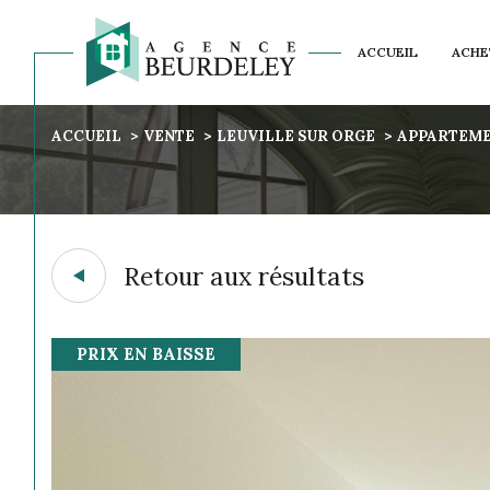
ACCUEIL
ACHE
NOS AVIS CLIENTS
ACCUEIL
VENTE
LEUVILLE SUR ORGE
APPARTEM
Acheter
Est
1
TYPE DE BIEN
de l'ancien
Retour aux résultats
Appartement
91310 - Leuvi
PRIX EN BAISSE