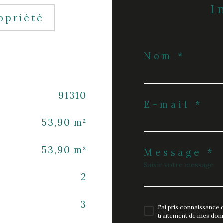
opriété
Nom *
91310
E-mail *
53,90 m²
53,90 m²
Message *
2
3
J'ai pris connaissance d
traitement de mes donn