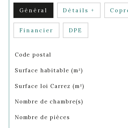
Général
Détails +
Copr
Financier
DPE
TRAD_SIROCCO_Caracteristique
Valeurs
Code postal
Surface habitable (m²)
Surface loi Carrez (m²)
Nombre de chambre(s)
Nombre de pièces