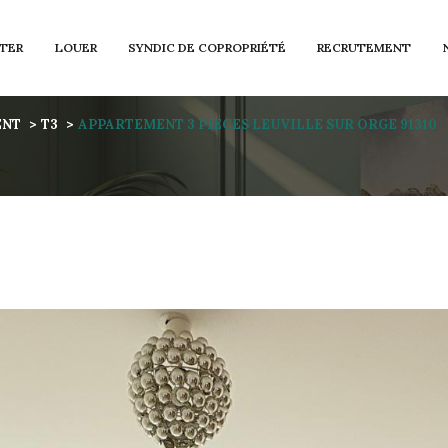
TER
LOUER
SYNDIC DE COPROPRIÉTÉ
RECRUTEMENT
Voir les
1
annonces
ENT
T3
APPARTEMENT 3 PIECES LEUVILLE SUR ORGE 91310
imer
1
LOCALISATION
BUDGET
lle-sur-Orge
3 Pièces