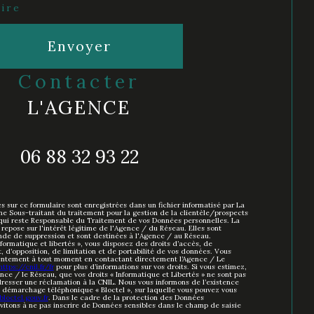
ire
Envoyer
contacter
L'AGENCE
06 88 32 93 22
es sur ce formulaire sont enregistrées dans un fichier informatisé par La
 Sous-traitant du traitement pour la gestion de la clientèle/prospects
qui reste Responsable du Traitement de vos Données personnelles. La
repose sur l'intérêt légitime de l'Agence / du Réseau. Elles sont
de de suppression et sont destinées à l'Agence / au Réseau.
formatique et libertés », vous disposez des droits d’accès, de
t, d’opposition, de limitation et de portabilité de vos données. Vous
sentement à tout moment en contactant directement l’Agence / Le
https://cnil.fr/fr
pour plus d’informations sur vos droits. Si vous estimez,
nce / le Réseau, que vos droits « Informatique et Libertés » ne sont pas
resser une réclamation à la CNIL. Nous vous informons de l’existence
au démarchage téléphonique « Bloctel », sur laquelle vous pouvez vous
loctel.gouv.fr
. Dans le cadre de la protection des Données
nvitons à ne pas inscrire de Données sensibles dans le champ de saisie