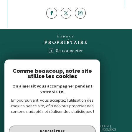
Espace
PROPRIÉTAIRE
Se connecter
Nous
ADHÉRONS
Comme beaucoup, notre site
utilise les cookies
On aimerait vous accompagner pendant
votre visite.
En poursuivant, vous acceptez l'utilisation des
cookies par ce site, afin de vous proposer des
contenus adaptés et réaliser des statistiques !
© 2026 | TOUS DROITS RÉSERVÉS | TRADUCTION POWERED BY GOOGLE |
NOS HONORAIRES
PLAN DU SITE
MENTIONS LÉGALES
ADMIN
NOS LIENS
PARAMÉTRER