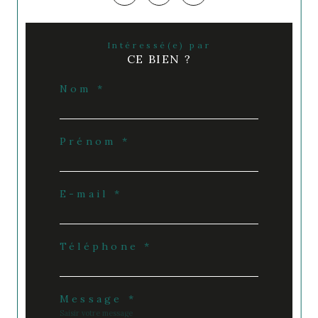
Intéressé(e) par
CE BIEN ?
Nom *
Prénom *
E-mail *
Téléphone *
Message *