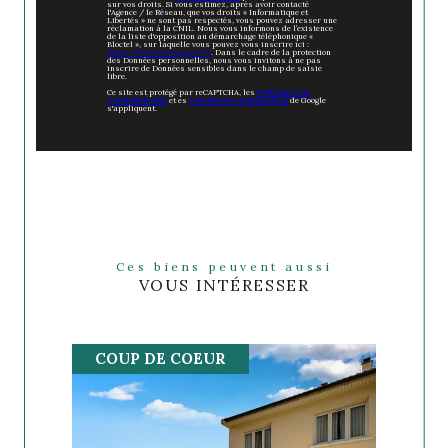
sur vos droits. Si vous estimez, après avoir contacté
l'Agence / le Réseau, que vos droits « Informatique et
Libertés » ne sont pas respectés, vous pouvez adresser une
réclamation à la CNIL. Nous vous informons de l’existence
de la liste d'opposition au démarchage téléphonique «
Bloctel », sur laquelle vous pouvez vous inscrire ici :
https://www.bloctel.gouv.fr
. Dans le cadre de la protection
des Données personnelles, nous vous invitons à ne pas
inscrire de Données sensibles dans le champ de saisie
libre.
Ce site est protégé par reCAPTCHA, les
Politiques de
Confidentialité
et es
Conditions d'utilisation
de Google
s'appliquent.
Ces biens peuvent aussi
VOUS INTÉRESSER
COUP DE COEUR