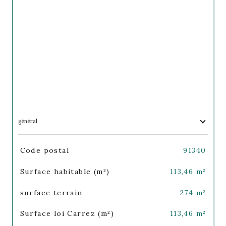
général
TRAD_SIROCCO_Caracteristique
Valeurs
Code postal
91340
Surface habitable (m²)
113,46 m²
surface terrain
274 m²
Surface loi Carrez (m²)
113,46 m²