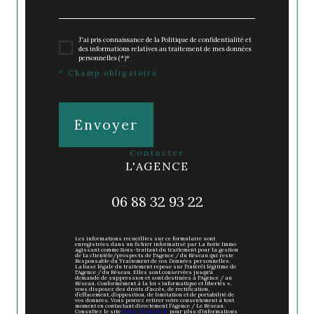
J'ai pris connaissance de la Politique de confidentialité et
des informations relatives au traitement de mes données
personnelles (*)*
* Champ obligatoire
Envoyer
contacter
L'AGENCE
06 88 32 93 22
Les informations recueillies sur ce formulaire sont
enregistrées dans un fichier informatisé par La Boite Immo
agissant comme Sous-traitant du traitement pour la gestion
de la clientèle/prospects de l'Agence / du Réseau qui reste
Responsable du Traitement de vos Données personnelles.
La base légale du traitement repose sur l'intérêt légitime de
l'Agence / du Réseau. Elles sont conservées jusqu'à
demande de suppression et sont destinées à l'Agence / au
Réseau. Conformément à la loi « informatique et libertés »,
vous disposez des droits d’accès, de rectification,
d’effacement, d’opposition, de limitation et de portabilité de
vos données. Vous pouvez retirer votre consentement à tout
moment en contactant directement l’Agence / Le Réseau.
Consultez le site
https://cnil.fr/fr
pour plus d’informations